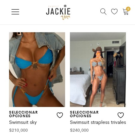
0
SELECCIONAR
SELECCIONAR
OPCIONES
OPCIONES
Swimsuit sky
Swimsuit strapless trivales
$
210,000
$
240,000