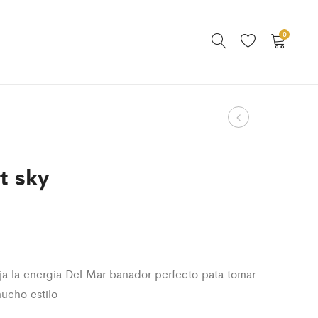
0
Product
Set
Nobu
navigati
t sky
eja la energia Del Mar banador perfecto pata tomar
mucho estilo