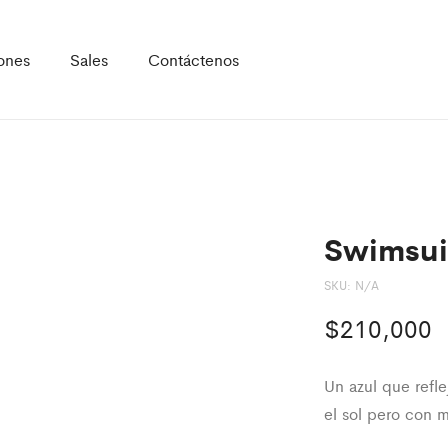
ones
Sales
Contáctenos
Swimsui
SKU:
N/A
$
210,000
Un azul que refl
el sol pero con 