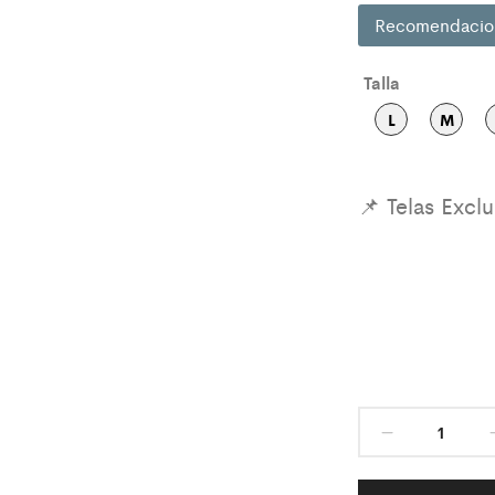
Recomendacio
Talla
L
M