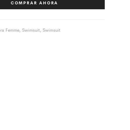
COMPRAR AHORA
era Femme
,
Swimsuit
,
Swimsuit