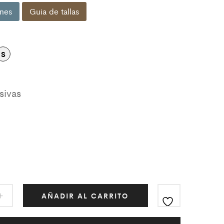
nes
Guia de tallas
S
AÑADIR AL CARRITO