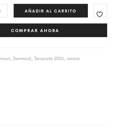
AÑADIR AL CARRITO
COMPRAR AHORA
msuit
,
Swimsuit
,
Terracota 2025
,
verano