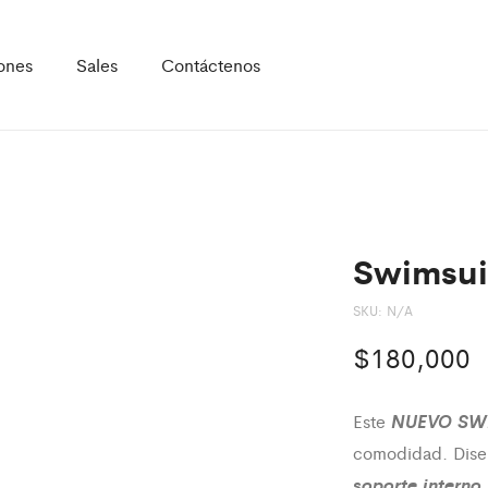
ones
Sales
Contáctenos
Swimsui
SKU:
N/A
$
180,000
NUEVO SW
Este
comodidad. Diseñ
soporte interno