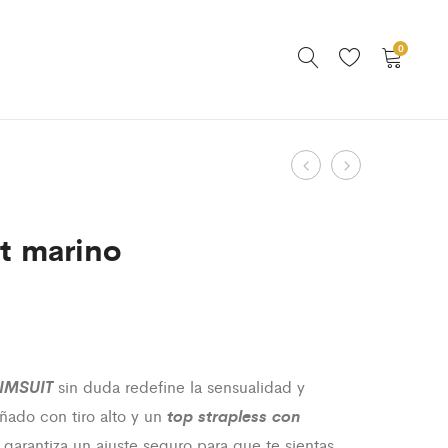
0
Product
Set
Swimsuit
infinity
Cherry
navigation
t marino
IMSUIT
sin duda redefine la sensualidad y
top strapless con
ado con tiro alto y un
, garantiza un ajuste seguro para que te sientas