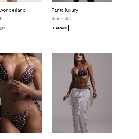
i wonderland
Pants luxury
0
$
260,000
gro
Plateado