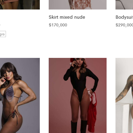
Skirt mixed nude
Bodysui
0
$
170,000
$
290,00
gro