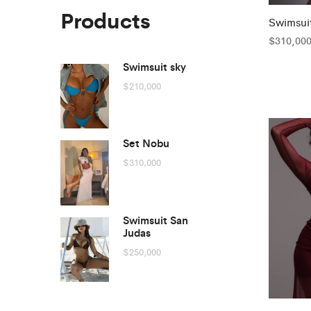
Products
Swimsui
$
310,00
Swimsuit sky
$
210,000
Set Nobu
$
310,000
Swimsuit San
Judas
$
250,000