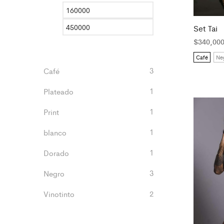
Precio
Precio
mínimo
máximo
Set Tai
$
340,00
Café
Ne
3
Café
1
Plateado
1
Print
1
blanco
1
Dorado
3
Negro
2
Vinotinto