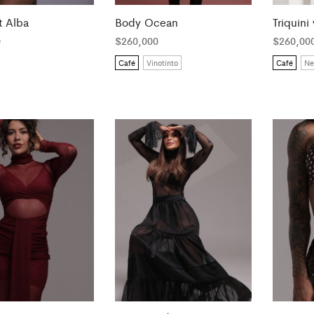
t Alba
Body Ocean
Triquin
0
$
260,000
$
260,00
Café
Vinotinto
Café
Ne