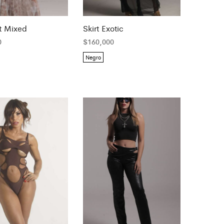
t Mixed
Skirt Exotic
0
$
160,000
Negro