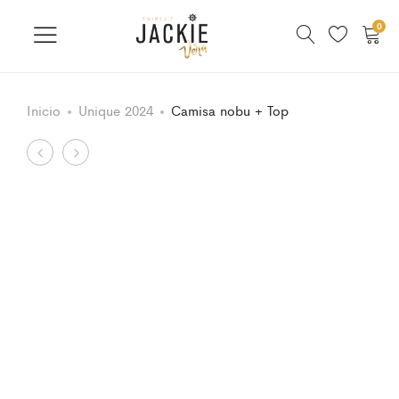
0
Inicio
Unique 2024
Camisa nobu + Top
Product
Swimsuit
Swimsuit
watercolors
Copas
navigation
Yellow