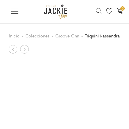
0
Inicio
Colecciones
Groove Onn
Triquini kassandra
Product
Triquini
Bodysuit
Kassandra
Elvira
navigation