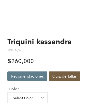
Triquini kassandra
SKU:
N/A
$
260,000
Recomendaciones
Guia de tallas
Color