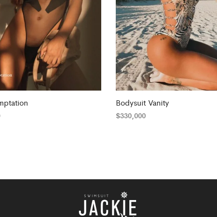
mptation
Bodysuit Vanity
0
$
330,000