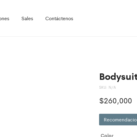
ones
Sales
Contáctenos
Bodysuit
SKU:
N/A
$
260,000
Recomendacio
Color