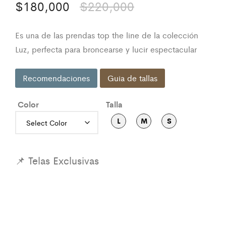
El
El
$
180,000
$
220,000
precio
precio
Es una de las prendas top the line de la colección
original
actual
Luz, perfecta para broncearse y lucir espectacular
era:
es:
Recomendaciones
Guia de tallas
$220,000.
$180,000.
Color
Talla
L
M
S