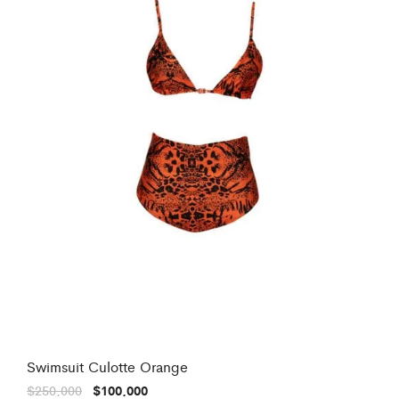
Swimsuit Culotte Orange
El
El
$
250,000
$
100,000