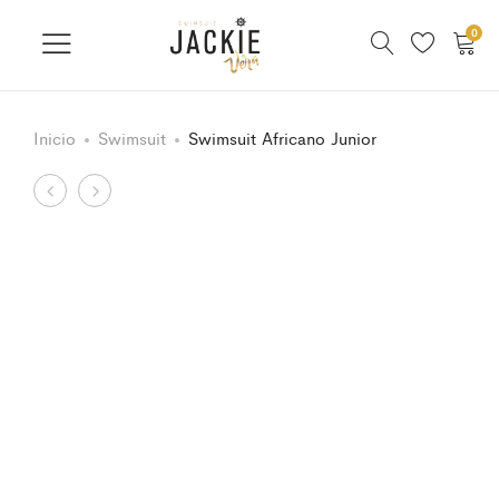
0
Inicio
Swimsuit
Swimsuit Africano Junior
Product
Triquini
Triquini
Muralla
Loyd
navigation