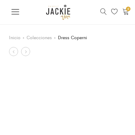
0
Inicio
Colecciones
Dress Coperni
Product
Skirt
Jumpsuit
Skin
leopard
navigation
+
mitones