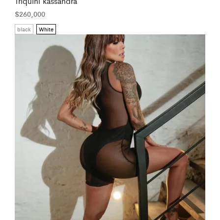
Triquini kassandra
$
260,000
black
White