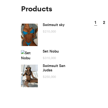
Products
1
2
Swimsuit sky
$
210,000
Set Nobu
$
310,000
Swimsuit San
Judas
$
250,000