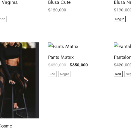
 Virginia
Blusa Cute
Blusa N
0
$
120,000
$
190,00
ite
Negro
Pants Matrix
Pantaló
El
El
$
420,000
$
350,000
$
420,00
precio
precio
original
actual
Red
Negro
Red
Ne
era:
es:
$420,000.
$350,000.
Cosme