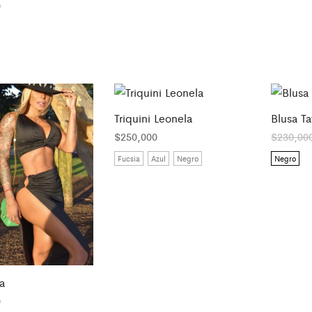
0
Triquini Leonela
Blusa Ta
$
250,000
$
230,00
Fucsia
Azul
Negro
Negro
a
0