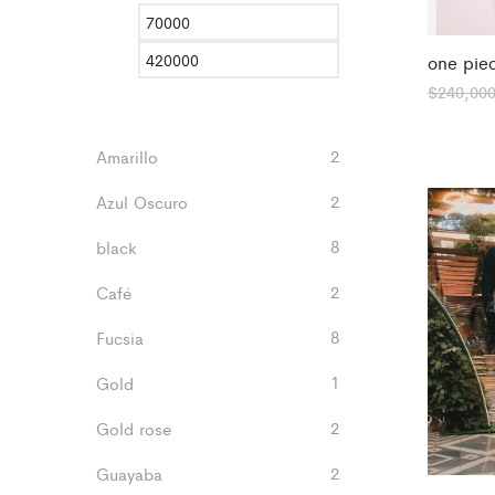
Precio
Precio
mínimo
máximo
one pie
$
240,00
2
Amarillo
2
Azul Oscuro
8
black
2
Café
8
Fucsia
1
Gold
2
Gold rose
2
Guayaba