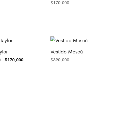
$
170,000
ylor
Vestido Moscú
El
El
0
$
170,000
$
390,000
precio
precio
original
actual
era:
es:
$230,000.
$170,000.