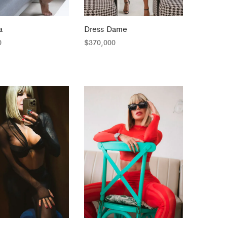
a
Dress Dame
0
$
370,000