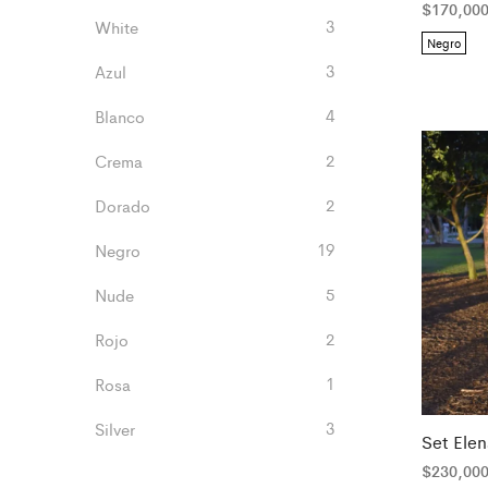
$
170,00
3
White
Negro
3
Azul
4
Blanco
2
Crema
2
Dorado
19
Negro
5
Nude
2
Rojo
1
Rosa
3
Silver
Set Elen
$
230,00