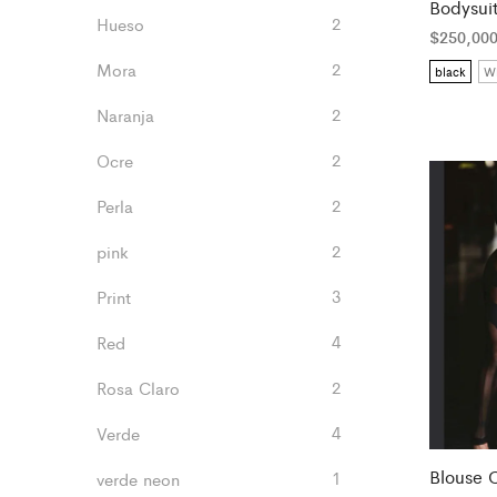
Bodysuit
2
Hueso
$
250,00
2
Mora
black
Wh
2
Naranja
2
Ocre
2
Perla
2
pink
3
Print
4
Red
2
Rosa Claro
4
Verde
Blouse 
1
verde neon