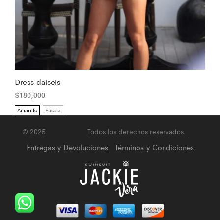
Dress daiseis
$
180,000
Amarillo
Fucsia
© 2025
Jackie Vera
Todos los derechos reservados.
Entregas y Devoluciones
Términos y Condiciones