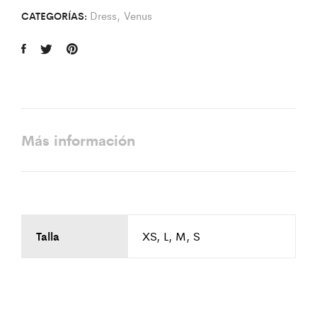
Dress
,
Venus
CATEGORÍAS:
Más información
Talla
XS, L, M, S