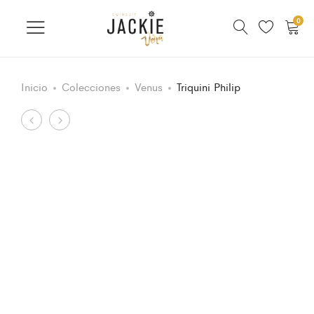
0
Inicio
Colecciones
Venus
Triquini Philip
Product
Dress
Swimsuit
Moon
skin
navigation
green