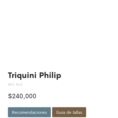
Triquini Philip
SKU:
N/A
$
240,000
Recomendaciones
Guia de tallas