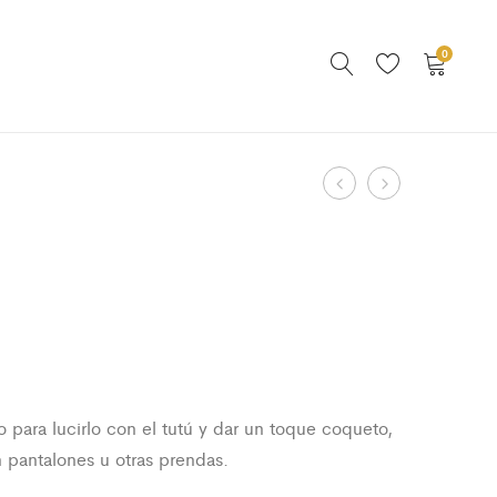
0
Product
Tutú
Bodysuit
Lace
Dominic
navigation
 para lucirlo con el tutú y dar un toque coqueto,
 pantalones u otras prendas.