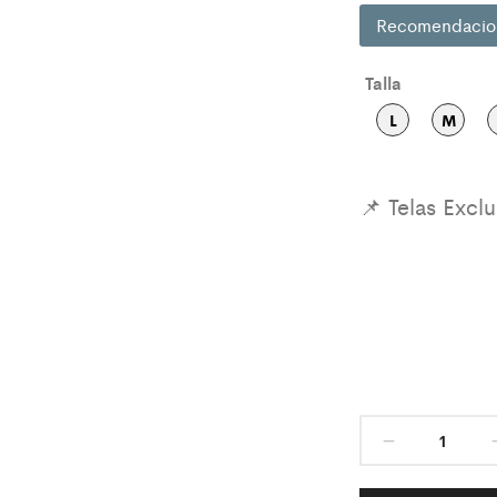
Recomendacio
Talla
L
M