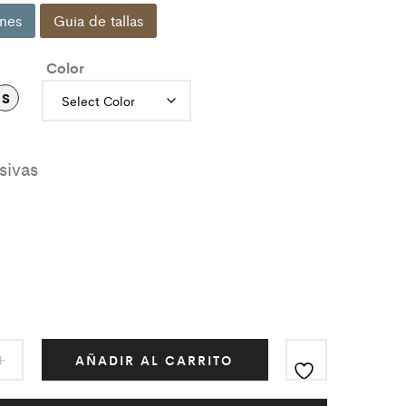
nes
Guia de tallas
Color
S
AÑADIR AL CARRITO