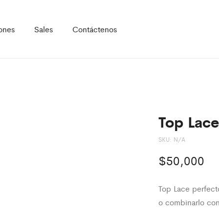
ones
Sales
Contáctenos
Top Lace
SKU:
N/A
$
50,000
Top Lace perfecto
o combinarlo con