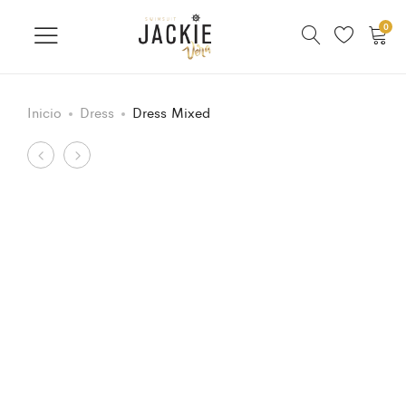
0
Inicio
Dress
Dress Mixed
Product
Dress
Set
mixed
infinity
navigation
Nude